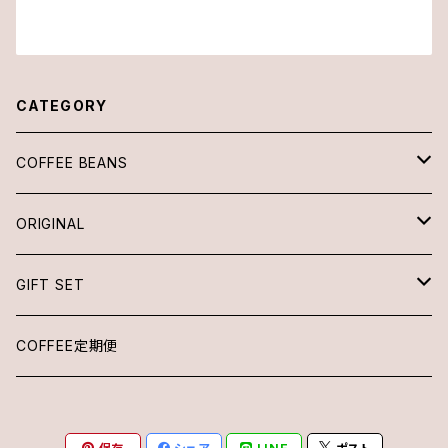
CATEGORY
COFFEE BEANS
SINGLE ORIGIN
ORIGINAL
100g
BLEND
DRIP BAG
GIFT SET
200g
100g
DRIP BAG
COFFEE定期便
500g
200g