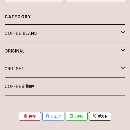
CATEGORY
COFFEE BEANS
SINGLE ORIGIN
ORIGINAL
100g
BLEND
DRIP BAG
GIFT SET
200g
100g
DRIP BAG
COFFEE定期便
500g
200g
保存
シェア
LINE
ポスト
1kg
500g